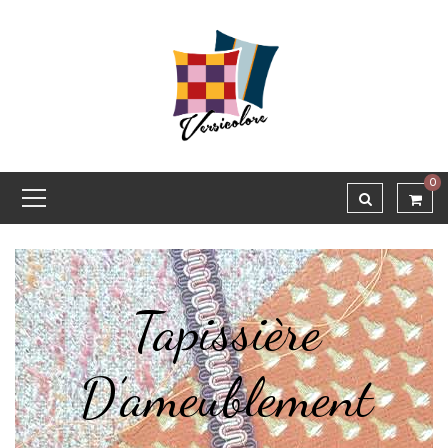
0
Tapissière
D’ameublement