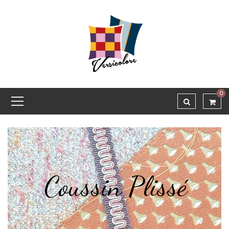
0
Coussin Plissé